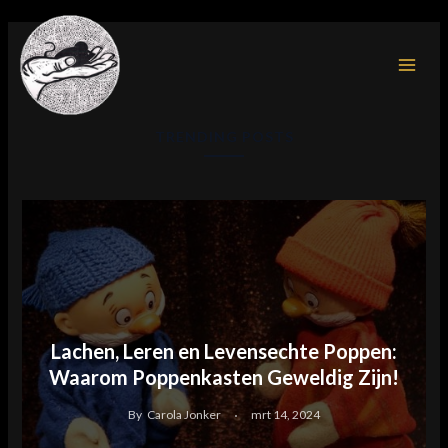
Ga
MAI
naar
MEN
de
inhoud
TRENDING POSTS
Lachen, Leren en Levensechte Poppen:
Waarom Poppenkasten Geweldig Zijn!
By
Carola Jonker
mrt 14, 2024